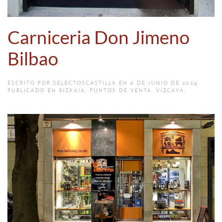
Carniceria Don Jimeno
Bilbao
ESCRITO POR
SELECTOSCASTILLA
EN
6 DE JUNIO DE 2024
.
PUBLICADO EN
BIZKAIA
,
PUNTOS DE VENTA
,
VIZCAYA
.