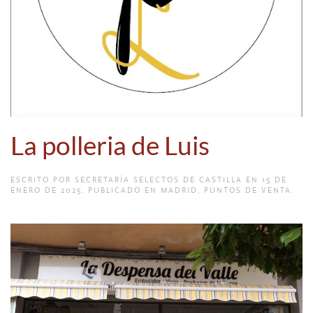
La polleria de Luis
ESCRITO POR
SECRETARÍA SELECTOS DE CASTILLA
EN
15 DE
ENERO DE 2025
. PUBLICADO EN
MADRID
,
PUNTOS DE VENTA
.