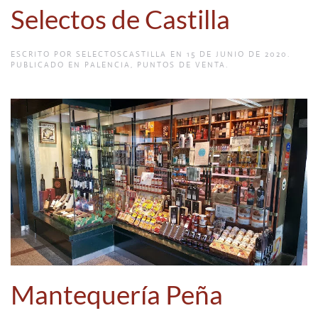
Selectos de Castilla
ESCRITO POR
SELECTOSCASTILLA
EN
15 DE JUNIO DE 2020
.
PUBLICADO EN
PALENCIA
,
PUNTOS DE VENTA
.
Mantequería Peña