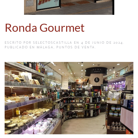
Ronda Gourmet
ESCRITO POR
SELECTOSCASTILLA
EN
4 DE JUNIO DE 2024
.
PUBLICADO EN
MÁLAGA
,
PUNTOS DE VENTA
.