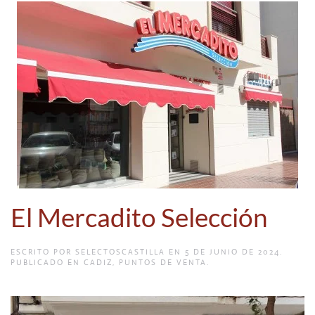
El Mercadito Selección
ESCRITO POR
SELECTOSCASTILLA
EN
5 DE JUNIO DE 2024
.
PUBLICADO EN
CADIZ
,
PUNTOS DE VENTA
.