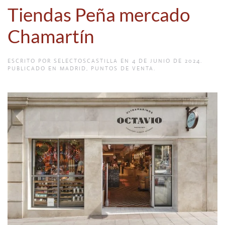
Tiendas Peña mercado
Chamartín
ESCRITO POR
SELECTOSCASTILLA
EN
4 DE JUNIO DE 2024
.
PUBLICADO EN
MADRID
,
PUNTOS DE VENTA
.