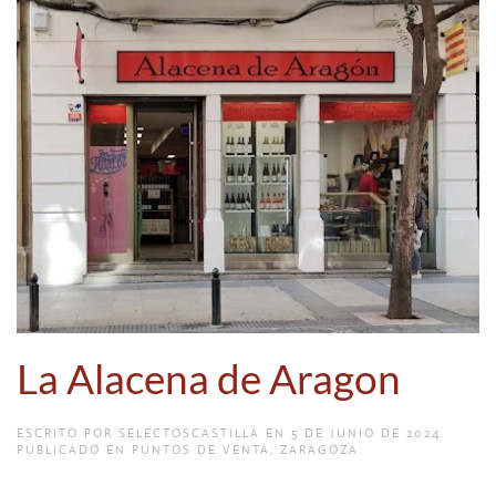
La Alacena de Aragon
ESCRITO POR
SELECTOSCASTILLA
EN
5 DE JUNIO DE 2024
.
PUBLICADO EN
PUNTOS DE VENTA
,
ZARAGOZA
.