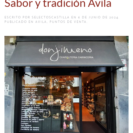
Sabor y tradición Avila
ESCRITO POR
SELECTOSCASTILLA
EN
6 DE JUNIO DE 2024
.
PUBLICADO EN
AVILA
,
PUNTOS DE VENTA
.