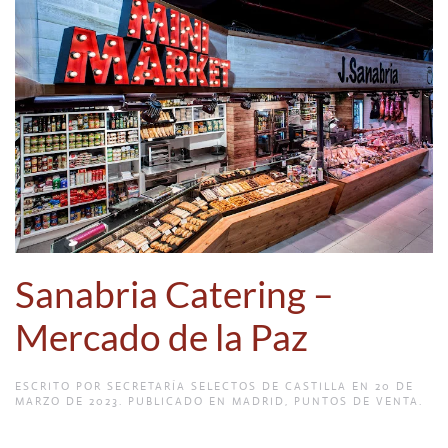
Sanabria Catering –
Mercado de la Paz
ESCRITO POR
SECRETARÍA SELECTOS DE CASTILLA
EN
20 DE
MARZO DE 2023
. PUBLICADO EN
MADRID
,
PUNTOS DE VENTA
.