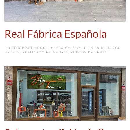
Real Fábrica Española
ESCRITO POR
ENRIQUE DE PRADOGAIRAUD
EN
10 DE JUNIO
DE 2024
. PUBLICADO EN
MADRID
,
PUNTOS DE VENTA
.