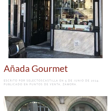
Añada Gourmet
ESCRITO POR
SELECTOSCASTILLA
EN
5 DE JUNIO DE 2024
.
PUBLICADO EN
PUNTOS DE VENTA
,
ZAMORA
.