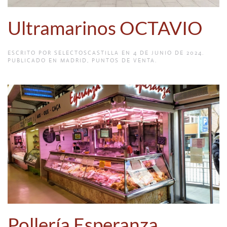
Ultramarinos OCTAVIO
ESCRITO POR
SELECTOSCASTILLA
EN
4 DE JUNIO DE 2024
.
PUBLICADO EN
MADRID
,
PUNTOS DE VENTA
.
Pollería Esperanza