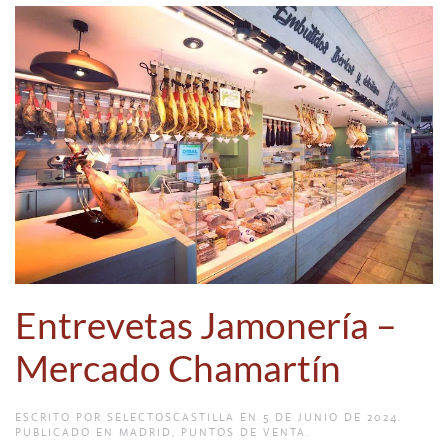
Entrevetas Jamonería –
Mercado Chamartín
ESCRITO POR
SELECTOSCASTILLA
EN
5 DE JUNIO DE 2024
.
PUBLICADO EN
MADRID
,
PUNTOS DE VENTA
.