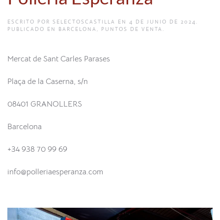
ESCRITO POR
SELECTOSCASTILLA
EN
4 DE JUNIO DE 2024
.
PUBLICADO EN
BARCELONA
,
PUNTOS DE VENTA
.
Mercat de Sant Carles Parases
Plaça de la Caserna, s/n
08401 GRANOLLERS
Barcelona
+34 938 70 99 69
info@polleriaesperanza.com