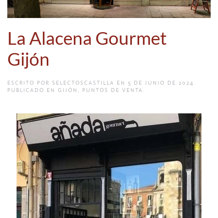
La Alacena Gourmet
Gijón
ESCRITO POR
SELECTOSCASTILLA
EN
5 DE JUNIO DE 2024
.
PUBLICADO EN
GIJÓN
,
PUNTOS DE VENTA
.