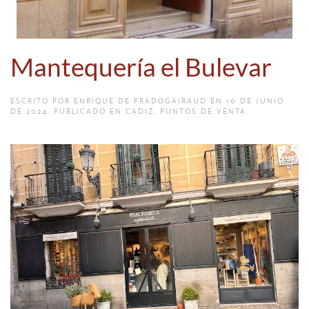
Mantequería el Bulevar
ESCRITO POR
ENRIQUE DE PRADOGAIRAUD
EN
10 DE JUNIO
DE 2024
. PUBLICADO EN
CADIZ
,
PUNTOS DE VENTA
.