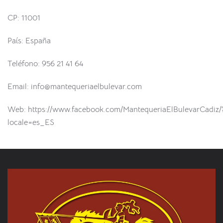
CP: 11001
País: España
Teléfono: 956 21 41 64
Email: info@mantequeriaelbulevar.com
Web: https://www.facebook.com/MantequeriaElBulevarCadiz/
locale=es_ES