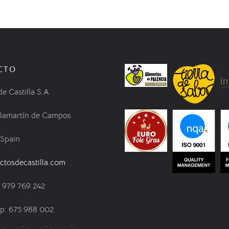
CTO
de Castilla S.A
llamartín de Campos
 Spain
ctosdecastilla.com
) 979 769 242
: 675 988 002