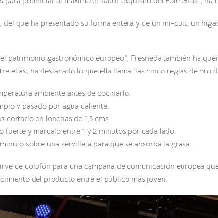
os para potenciar al máximo el sabor exquisito del Foie Gras”, ha
o, del que ha presentado su forma entera y de un mi-cuit, un híga
l patrimonio gastronómico europeo”, Fresneda también ha queri
e ellas, ha destacado lo que ella llama ‘las cinco reglas de oro d
mperatura ambiente antes de cocinarlo.
impio y pasado por agua caliente.
es cortarlo en lonchas de 1,5 cms.
go fuerte y márcalo entre 1 y 2 minutos por cada lado.
1 minuto sobre una servilleta para que se absorba la grasa.
sirve de colofón para una campaña de comunicación europea que s
cimiento del producto entre el público más joven.