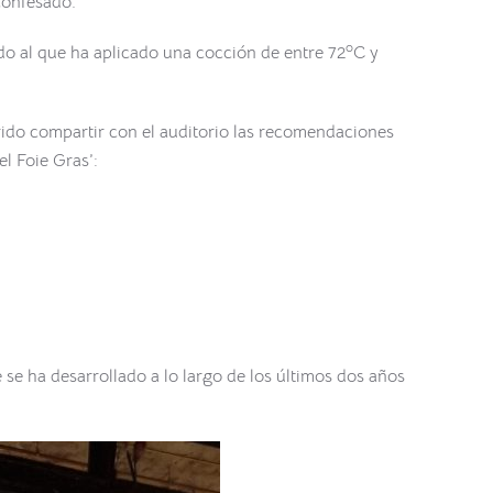
 confesado.
o
do al que ha aplicado una cocción de entre 72
C y
do compartir con el auditorio las recomendaciones
el Foie Gras’:
e ha desarrollado a lo largo de los últimos dos años