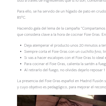
sido a través de ingredientes que sí lo son, combinarl
Para ello, se ha servido de un hígado de pato en crud
o
85
C.
Haciendo gala del lema de la campaña “Compartamos e
que considera clave a la hora de cocinar Foie Gras. Entr
Deja atemperar el producto unos 20 minutos a te
Siempre corta el Foie Gras con un cuchillo fino, l
Si vas a hacer escalopes con el Foie Gras lo ideal 
Para cocinar el Foie Gras, calienta la sartén a fue
Al retirarlo del fuego, no olvides dejarlo reposar 
La presencia del Foie Gras español en Madrid Fusión 
y cuyo objetivo es pedagógico, para mejorar el recono