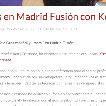
s en Madrid Fusión con 
023
. PUBLICADO EN
FERIAS Y EVENTOS
,
NOTICIAS
.
Foie Gras español y umami” en Madrid Fusión
hef 6 Ketty Fresneda, ha elaborado dos recetas exclusivas:
Foi
mporada
onal con su incursión en la cita de referencia para el sector pro
 umami”, conducida por su embajadora Ketty Fresneda, los asistent
as y la modernidad de las técnicas culinarias más vanguardistas.
sión, Fresneda ha centrado el foco en encontrar este quinto sab
 único. De ahí la relación con el quinto sabor. El Foie Gras prop