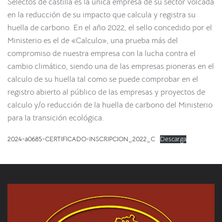
Selectos de castilla es la única empresa de su sector volcada
en la reducción de su impacto que calcula y registra su
huella de carbono. En el año 2022, el sello concedido por el
Ministerio es el de «Calculo», una prueba más del
compromiso de nuestra empresa con la lucha contra el
cambio climático, siendo una de las empresas pioneras en el
calculo de su huella tal como se puede comprobar en el
registro abierto al público de las empresas y proyectos de
calculo y/o reducción de la huella de carbono del Ministerio
para la transición ecológica.
2024-a0685-CERTIFICADO-INSCRIPCION_2022_C
Descarga