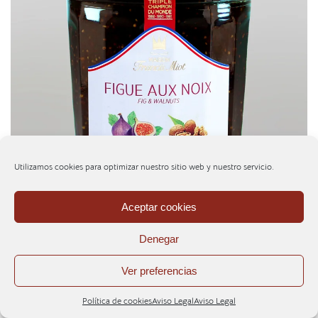
Utilizamos cookies para optimizar nuestro sitio web y nuestro servicio.
Aceptar cookies
Denegar
MERMELADA HIGOS
Ver preferencias
NUEZ F. Miot 340G.
Política de cookies
Aviso Legal
Aviso Legal