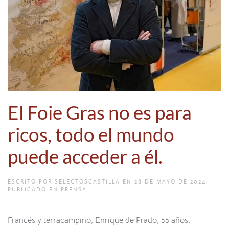
El Foie Gras no es para
ricos, todo el mundo
puede acceder a él.
ESCRITO POR
SELECTOSCASTILLA
EN
28 DE MAYO DE 2024
.
PUBLICADO EN
PRENSA
.
Francés y terracampino, Enrique de Prado, 55 años,