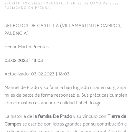
ESCRITO POR
SELECTOSCASTILLA
EN
28 DE MAYO DE 2024
.
PUBLICADO EN
PRENSA
.
SELECTOS DE CASTILLA (VILLAMARTÍN DE CAMPOS,
PALENCIA)
Henar Martín Puentes
03.02.2023 | 18:03
Actualizado: 03.02.2023 | 18:03
Manuel de Prado y su familia han logrado criar en su granja
miles de patos de forma responsable. Sus prácticas cumplen
con el máximo estándar de calidad Label Rouge.
La historia de
la familia De Prado
y su vínculo con
Tierra de
Campos
se escribe con letras grandes por su contribución a
la dinamización y puesta en valor del mundo rural. Corría el