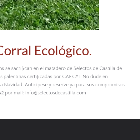
Corral Ecológico.
os se sacrifican en el matadero de Selectos de Castilla de
as palentinas certificadas por CAECYL.No dude en
í a Navidad. Anticipese y reserve ya para sus compromisos
2 por mail: info@selectosdecastilla.com