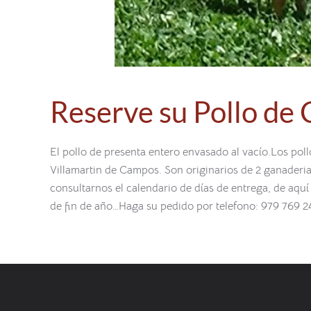
Reserve su Pollo de 
El pollo de presenta entero envasado al vacío.Los poll
Villamartin de Campos. Son originarios de 2 ganaderi
consultarnos el calendario de días de entrega, de aqu
de fin de año…Haga su pedido por telefono: 979 769 24