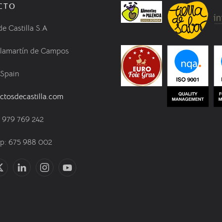
CTO
de Castilla S.A
llamartín de Campos
 Spain
ctosdecastilla.com
) 979 769 242
: 675 988 002