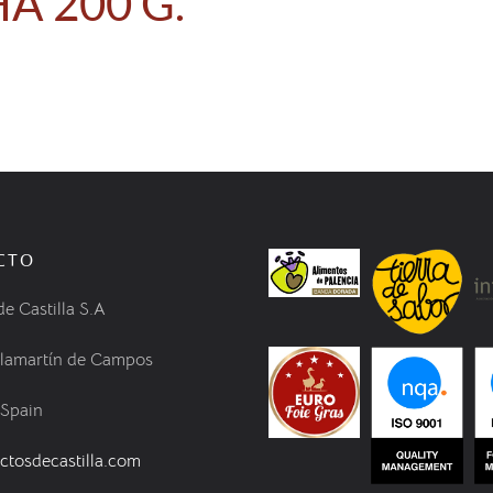
A 200 G.
CTO
de Castilla S.A
llamartín de Campos
 Spain
ctosdecastilla.com