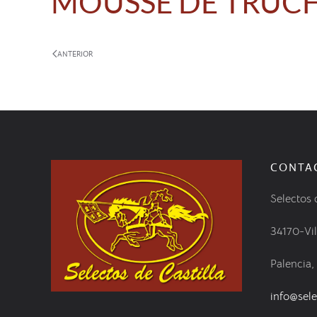
MOUSSE DE TRUCH
ANTERIOR
CONTA
Selectos 
34170-Vi
Palencia,
info@sele