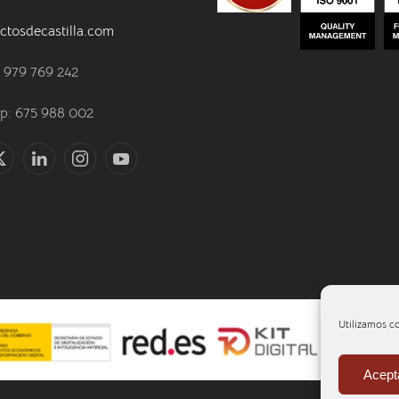
ctosdecastilla.com
) 979 769 242
: 675 988 002
Utilizamos co
Acept