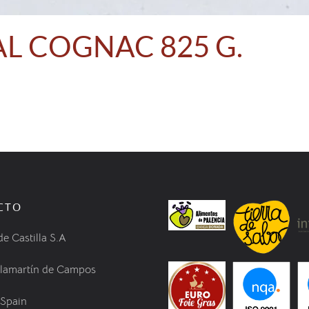
L COGNAC 825 G.
CTO
de Castilla S.A
llamartín de Campos
 Spain