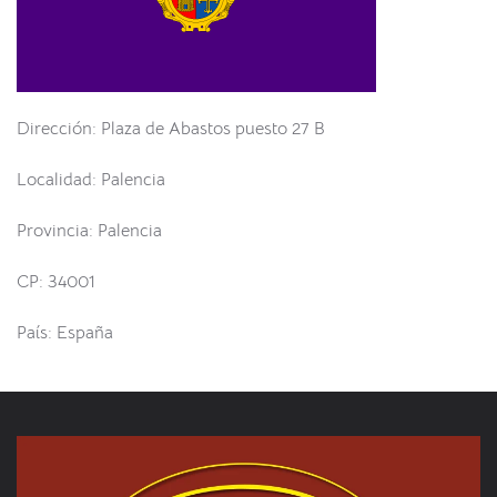
Dirección: Plaza de Abastos puesto 27 B
Localidad: Palencia
Provincia: Palencia
CP: 34001
País: España