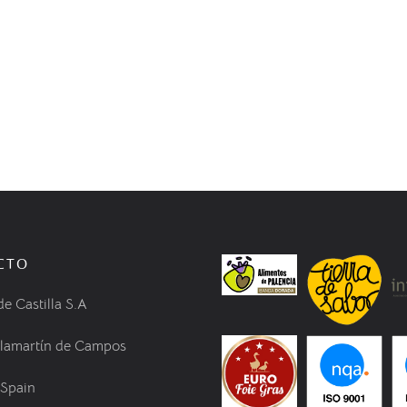
CTO
de Castilla S.A
llamartín de Campos
 Spain