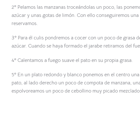
2º Pelamos las manzanas troceándolas un poco, las ponemos
azúcar y unas gotas de limón. Con ello conseguiremos una 
reservamos.
3º Para él culis pondremos a cocer con un poco de grasa de
azúcar. Cuando se haya formado el jarabe retiramos del fu
4º Calentamos a fuego suave el pato en su propia grasa.
5º En un plato redondo y blanco ponemos en el centro una ba
pato, al lado derecho un poco de compota de manzana, unas
espolvoreamos un poco de cebollino muy picado mezclado