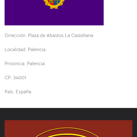
Dirección: Plaza de Abastos La Castellana
Localidad: Palencia
Provincia: Palencia
CP: 34001
País: España