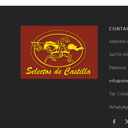
CONTA
Selectos 
34170-Vi
Palencia,
info@sele
Tel: (+34
WhatsApp