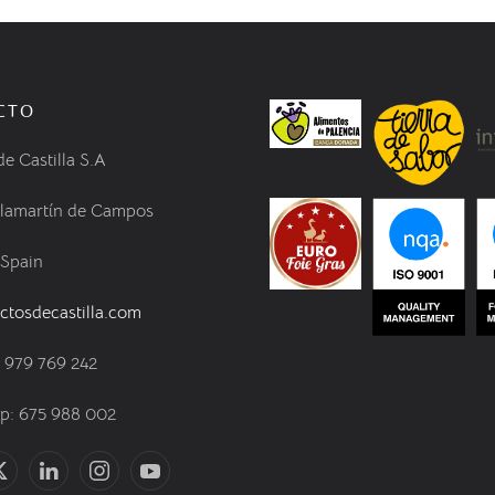
CTO
de Castilla S.A
llamartín de Campos
 Spain
ctosdecastilla.com
) 979 769 242
: 675 988 002