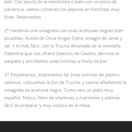
piel. Con ayuda de la mandolina o bien con un poco de
paciencia, vamos cortando los pepinos en lonchitas muy
finas. Reservamos.
2º Hacemos una vinagreta con unas aceitunas negras bien
picaditas, Aceite de Oliva Virgen Extra, vinagre de Jerez y
sal. Y lo más fácil, con la Trucha Ahumada de la montaña
Palentina que nos ofrece Selectos de Castilla, abrimos el
paquete y enrollamos unas lonchas a modo de flor.
3º Emplatamos, disponemos las finas lonchas de pepino,
salamos, colocamos la flor de Trucha, y vamos añadiendo la
vinagreta de aceituna negra. Como veis un plato muy
español, fresco, lleno de vitaminas y nutrientes y además
fácil de preparar y muy vistoso en la mesa.