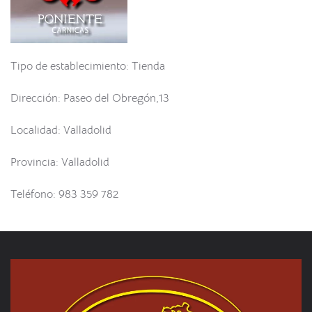
Tipo de establecimiento: Tienda
Dirección: Paseo del Obregón,13
Localidad: Valladolid
Provincia: Valladolid
Teléfono: 983 359 782